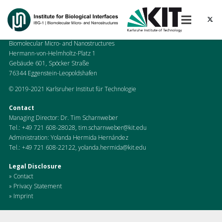
Karlsruhe Institute of Technologie (KIT)
Chair of Chemical Biology
Institute for Biological Interfaces (IBG-1)
Biomolecular Micro- and Nanostructures
Hermann-von-Helmholtz-Platz 1
Gebäude 601, Spöcker Straße
76344 Eggenstein-Leopoldshafen
© 2019-2021 Karlsruher Institut für Technologie
Contact
Managing Director: Dr. Tim Scharnweber
Tel.:
+49 721 608-28028
,
tim.scharnweber@kit.edu
Administration: Yolanda Hermida Hernández
Tel.:
+49 721 608-22122
,
yolanda.hermida@kit.edu
Legal Disclosure
» Contact
» Privacy Statement
» Imprint