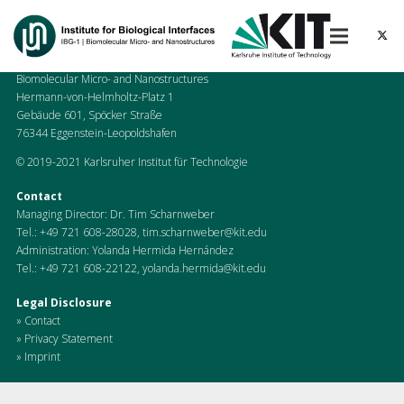
Karlsruhe Institute of Technologie (KIT)
Chair of Chemical Biology
Institute for Biological Interfaces (IBG-1)
Biomolecular Micro- and Nanostructures
Hermann-von-Helmholtz-Platz 1
Gebäude 601, Spöcker Straße
76344 Eggenstein-Leopoldshafen
© 2019-2021 Karlsruher Institut für Technologie
Contact
Managing Director: Dr. Tim Scharnweber
Tel.:
+49 721 608-28028
,
tim.scharnweber@kit.edu
Administration: Yolanda Hermida Hernández
Tel.:
+49 721 608-22122
,
yolanda.hermida@kit.edu
Legal Disclosure
» Contact
» Privacy Statement
» Imprint